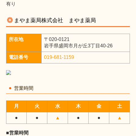
有り
まやま薬局株式会社 まやま薬局
所在地
〒020-0121
岩手県盛岡市月が丘3丁目40-26
電話番号
019-681-1159
営業時間
月
火
水
木
金
土
●
●
▲
●
●
▲
■営業時間