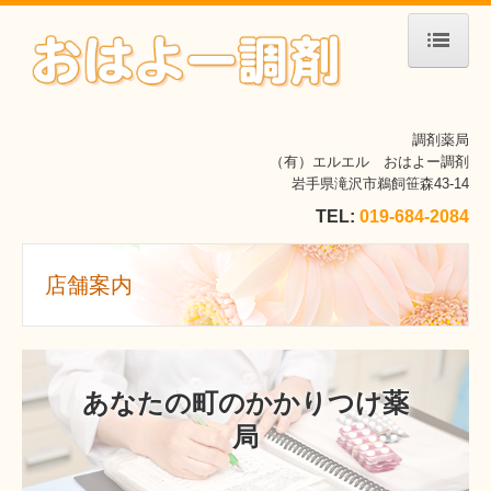
ホーム
調剤薬局
当薬局について
（有）エルエル おはよー調剤
岩手県滝沢市鵜飼笹森43-14
会社案内
TEL:
019-684-2084
店舗案内
店舗案内
処方箋の受付
お問合せ
あなたの町のかかりつけ薬
局